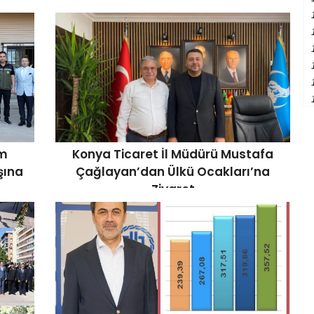
ım
Konya Ticaret İl Müdürü Mustafa
şına
Çağlayan’dan Ülkü Ocakları’na
Ziyaret