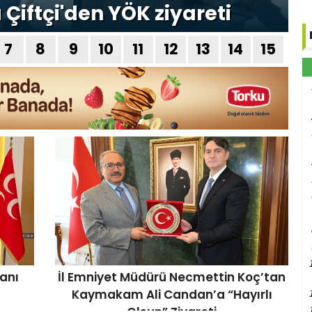
ı Çiftçi'den YÖK ziyareti
7
8
9
10
11
12
13
14
15
anı
İl Emniyet Müdürü Necmettin Koç’tan
Kaymakam Ali Candan’a “Hayırlı
Olsun” Ziyareti