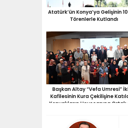
Atatürk’ün Konya’ya Gelişinin 106
Törenlerle Kutlandı
Başkan Altay “Vefa Umresi” İk
Kafilesinin Kura Çekilişine Katı
Konyalıların Heyecanına Ortak