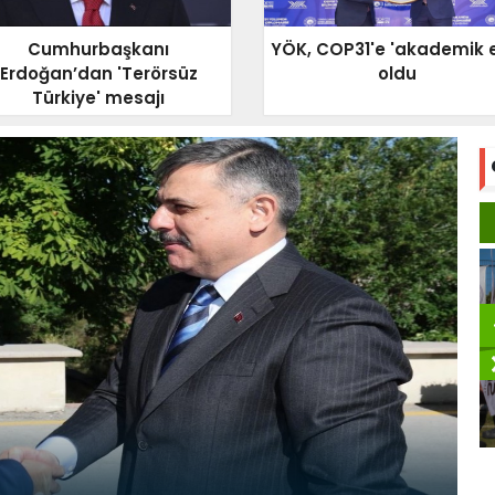
Cumhurbaşkanı
YÖK, COP31'e 'akademik e
Erdoğan’dan 'Terörsüz
oldu
Türkiye' mesajı
K
Konya Büyükşehir sporcuları
Türkiye’yi gururlandırıyor