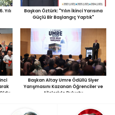
. Yılı
Başkan Öztürk: "Yılın İkinci Yarısına
Güçlü Bir Başlangıç Yaptık"
inci
Başkan Altay Umre Ödüllü Siyer
larak
Yarışmasını Kazanan Öğrenciler ve
 Oldu
Aileleriyle Buluştu