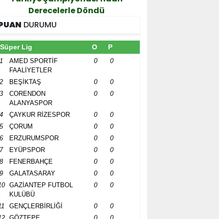
Tutkunlarını Ağırlay
Derecelerle Döndü
PUAN
DURUMU
Süper Lig
O
P
1
AMED SPORTİF
0
0
FAALİYETLER
2
BEŞİKTAŞ
0
0
3
CORENDON
0
0
ALANYASPOR
4
ÇAYKUR RİZESPOR
0
0
5
ÇORUM
0
0
6
ERZURUMSPOR
0
0
7
EYÜPSPOR
0
0
8
FENERBAHÇE
0
0
9
GALATASARAY
0
0
10
GAZİANTEP FUTBOL
0
0
KULÜBÜ
11
GENÇLERBİRLİĞİ
0
0
12
GÖZTEPE
0
0