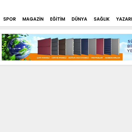
tçi'den YÖK ziyareti
Cumhurbaşk
SPOR
MAGAZİN
EĞİTİM
DÜNYA
SAĞLIK
YAZAR