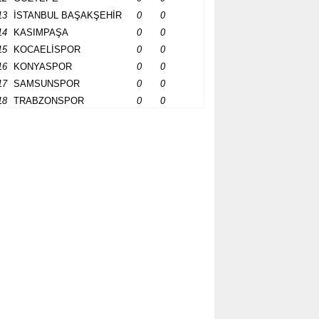
13
İSTANBUL BAŞAKŞEHİR
0
0
14
KASIMPAŞA
0
0
15
KOCAELİSPOR
0
0
16
KONYASPOR
0
0
17
SAMSUNSPOR
0
0
18
TRABZONSPOR
0
0