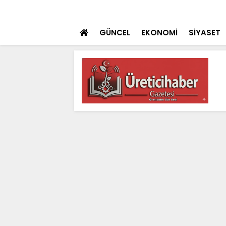
 teklifi TBMM'ye sunuldu
SON DAKİKA
İçişleri Bakanı Çif
GÜNCEL
EKONOMİ
SİYASET