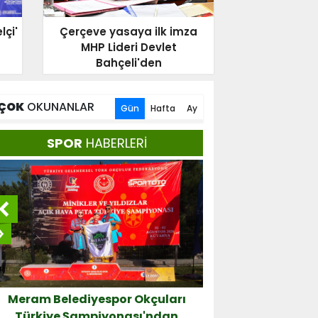
lçi'
Çerçeve yasaya ilk imza
MHP Lideri Devlet
Bahçeli'den
ÇOK
OKUNANLAR
ÜLTÜR - SANAT
Gün
Hafta
Ay
SPOR
HABERLERİ
Meram Belediyespor Okçuları
Taşkentspor'
4. Konya GastroFest 3-6 Eylü
Türkiye Şampiyonası'ndan
Yağm