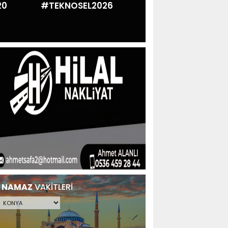
20
#TEKNOSEL2026
Selçuklu’nun Yıldızları
Ödül Töreni
NAMAZ
VAKİTLERİ