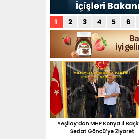
İçişleri Bakan
1
2
3
4
5
6
Yeşilay’dan MHP Konya İl Başk
Sedat Göncü’ye Ziyaret