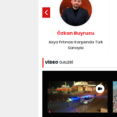
san Yayla
Özkan Buyrucu
elişimin Yaşı Yoktur
Asya Fırtınası Karşısında Türk
Sanayisi
VİDEO
GALERİ