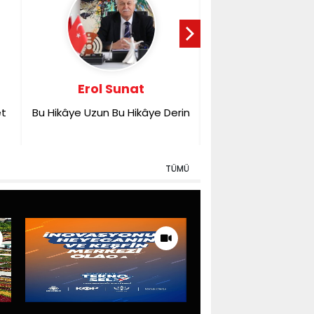
Erol Sunat
Ahmet Tu
(Gazeteci-Y
et
Bu Hikâye Uzun Bu Hikâye Derin
Kime Benzedik
TÜMÜ